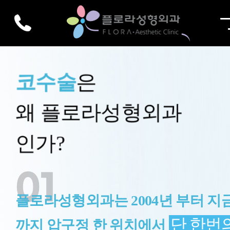
코수술
은
왜 플로라성형외과
인가?
01
플로라성형외과는 2004년 부터 지
단 한번
까지 압구정 한 위치에서