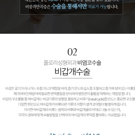
비갑개수술 플로라성형외과